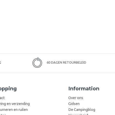
G
60 DAGEN RETOURBELEID
opping
Information
act
Over ons
ring en verzending
Gidsen
urneren en ruilen
De Campingblog