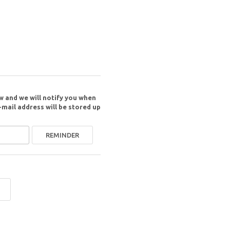
w and we will notify you when
-mail address will be stored up
REMINDER