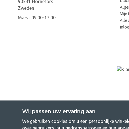
Klac
90531 Hörnefors
Alge
Zweden
Mijn 
Ma-vr 09:00-17:00
Alle 
Inlo
Wij passen uw ervaring aan
We gebruiken cookies om u een persoonlijke winkele
GetCampi
over gebruikers, hun gedragspatronen en hun appar