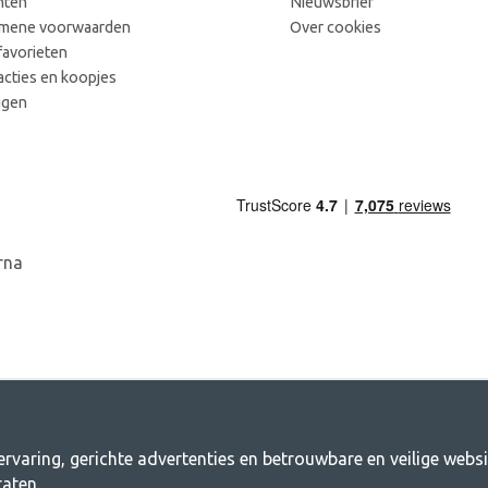
hten
Nieuwsbrief
mene voorwaarden
Over cookies
favorieten
acties en koopjes
ggen
rvaring, gerichte advertenties en betrouwbare en veilige webs
ng.nl - Jouw winkel voor kamperen en bu
aten.