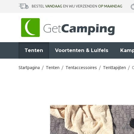
BESTEL
VANDAAG
EN WIJ VERZENDEN
OP MAANDAG
Tenten
Voortenten & Luifels
Kamp
Startpagina
/
Tenten
/
Tentaccessoires
/
Tenttapijten
/
O