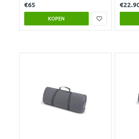
€65
€22.9
KOPEN