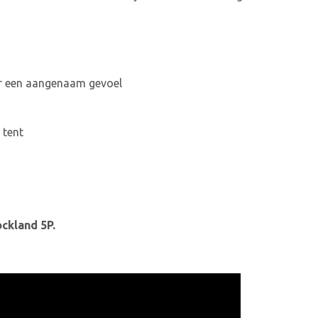
r een aangenaam gevoel
 tent
ckland 5P.