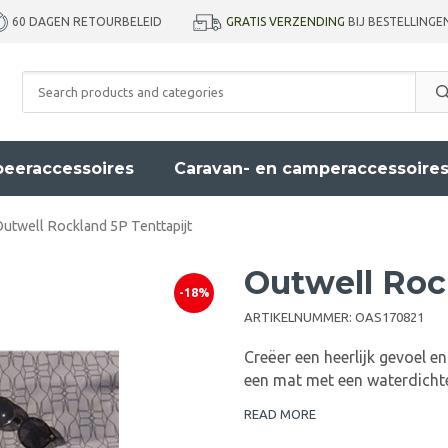
GRATIS VERZENDING
BIJ BESTELLINGE
60 DAGEN RETOURBELEID
eeraccessoires
Caravan- en camperaccessoire
utwell Rockland 5P Tenttapijt
Outwell Roc
-18%
ARTIKELNUMMER:
OAS170821
Creëer een heerlijk gevoel 
een mat met een waterdicht
READ MORE