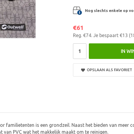
Nog slechts enkele op vo
€61
Reg.
€74
. Je bespaart
€13
(
1
IN W
OPSLAAN ALS FAVORIET
familietenten is een grondzeil. Naast het bieden van meer com
nt van PVC wat het makkelijk maakt om te reinigen.