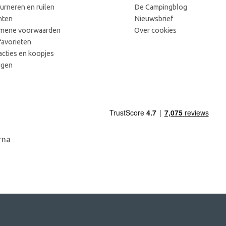
urneren en ruilen
De Campingblog
hten
Nieuwsbrief
mene voorwaarden
Over cookies
favorieten
acties en koopjes
ggen