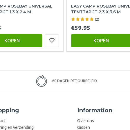
AMP ROSEBAY UNIVERSAL
EASY CAMP ROSEBAY UNIV
JT 1,3 X 2,4 M
TENTTAPIJT 2,3 X 3,6 M
(2)
5
€59.95
KOPEN
KOPEN
60 DAGEN RETOURBELEID
opping
Information
act
Over ons
ring en verzending
Gidsen