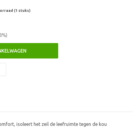
orraad (1 stuks)
8
%)
INKELWAGEN
fort, isoleert het zeil de leefruimte tegen de kou