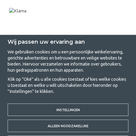
Wij passen uw ervaring aan
We gebruiken cookies om u een persoonlijke winkelervaring,
gerichte advertenties en betrouwbare en veilige websites te
GetCamping.nl - Jouw winkel voor
bieden. Hiervoor verzamelen we informatie over gebruikers,
hun gedragspatronen en hun apparaten.
kamperen en buitenleven
Klik op "Oké" als u alle cookies toestaat of kies welke cookies
Kamperen kan een levensstijl zijn of een manier om het gezin samen te
u toestaat en welke u wilt uitschakelen door hieronder op
brengen voor een gezamenlijk avontuur. Welke categorie je ook kiest,
"Instellingen" te klikken.
bij ons vind je alles wat je nodig hebt aan kampeeraccessoires. Wij
vinden dat kamperen betaalbaar moet zijn voor iedereen, en daarom
bieden wij zeer scherpe prijzen voor familietenten, caravanluifels en alle
andere uitrusting voor kamperen en buitenleven. Ons doel is om in elke
INSTELLINGEN
prijsklasse de beste kampeeruitrusting te leveren wat betreft kwaliteit
en functionaliteit. Neem gerust contact met ons op als je iets mist of
ALLEEN NOODZAKELIJKE
meer wilt weten.
© 2020 GetCamping. All rights reserved.