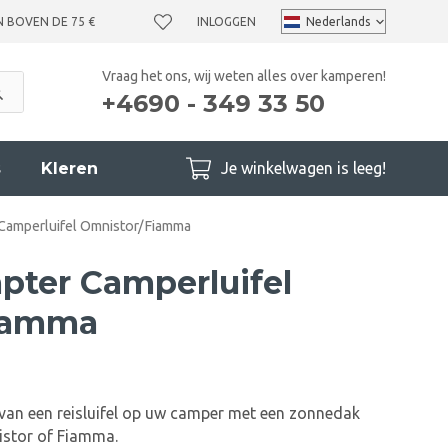
N BOVEN DE 75 €
INLOGGEN
Vraag het ons, wij weten alles over kamperen!
+4690 - 349 33 50
s
Kleren
Je winkelwagen is leeg!
Camperluifel Omnistor/Fiamma
ter Camperluifel
iamma
van een reisluifel op uw camper met een zonnedak
istor of Fiamma.