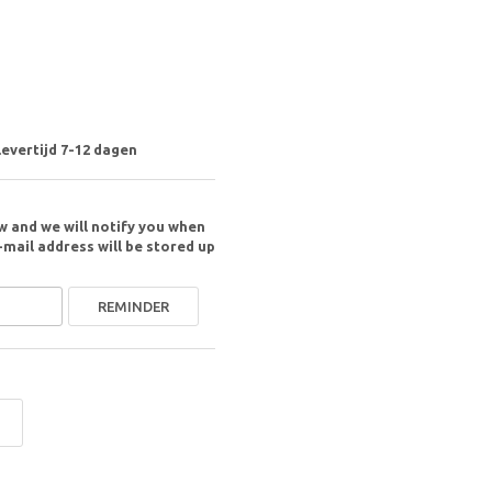
levertijd 7-12 dagen
w and we will notify you when
-mail address will be stored up
REMINDER