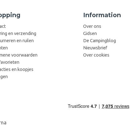
opping
Information
act
Over ons
ring en verzending
Gidsen
urneren en ruilen
De Campingblog
hten
Nieuwsbrief
mene voorwaarden
Over cookies
favorieten
acties en koopjes
ggen