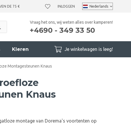
VEN DE 75 €
INLOGGEN
Vraag het ons, wij weten alles over kamperen!
+4690 - 349 33 50
s
Kleren
Je winkelwagen is leeg!
loze Montagesteunen Knaus
roefloze
unen Knaus
 gatloze montage van Dorema's voortenten op