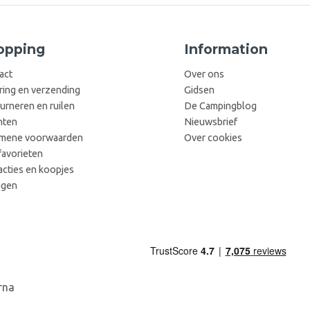
opping
Information
act
Over ons
ring en verzending
Gidsen
urneren en ruilen
De Campingblog
hten
Nieuwsbrief
mene voorwaarden
Over cookies
favorieten
acties en koopjes
ggen