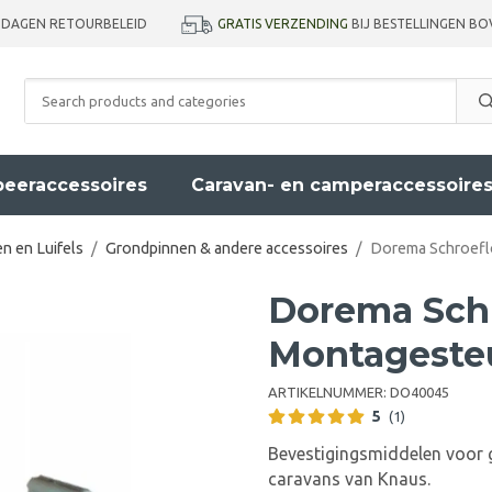
GRATIS VERZENDING
BIJ BESTELLINGEN BO
 DAGEN RETOURBELEID
eeraccessoires
Caravan- en camperaccessoire
n en Luifels
/
Grondpinnen & andere accessoires
/
Dorema Schroef
Dorema Sch
Montageste
ARTIKELNUMMER:
DO40045
5
(1)
Bevestigingsmiddelen voor
caravans van Knaus.