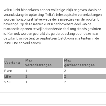
Wilt u lucht binnenlaten zonder volledige inkijk te geven, dan is de
verandastang de oplossing. Telta's telescopische verandastangen
worden horizontaal halverwege de raamsecties van de voortent
bevestigd. Op deze manier kunt u het bovenste deel van de
raamsectie openen terwijl het onderste deel nog steeds gesloten
is. Kan ook worden gebruikt als garderobestang door deze naar
de zijkant van de tent te verplaatsen (geldt voor alle tenten in de
Pure, Life en Soul series).
Max
Max
Voortent:
verandastangen
garderobestangen
Pure
1
2
Life
2
2
Soul
3
2