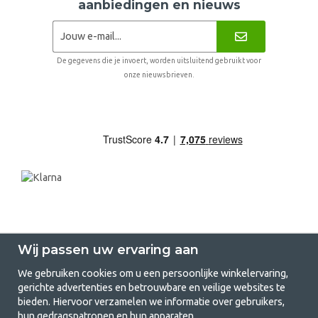
aanbiedingen en nieuws
De gegevens die je invoert, worden uitsluitend gebruikt voor
onze nieuwsbrieven.
Wij passen uw ervaring aan
We gebruiken cookies om u een persoonlijke winkelervaring,
gerichte advertenties en betrouwbare en veilige websites te
GetCamping.nl - Jouw winkel voor
bieden. Hiervoor verzamelen we informatie over gebruikers,
hun gedragspatronen en hun apparaten.