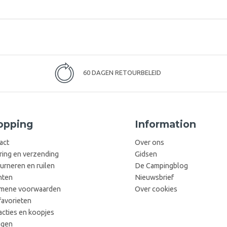
60 DAGEN RETOURBELEID
opping
Information
act
Over ons
ring en verzending
Gidsen
urneren en ruilen
De Campingblog
hten
Nieuwsbrief
mene voorwaarden
Over cookies
favorieten
acties en koopjes
ggen