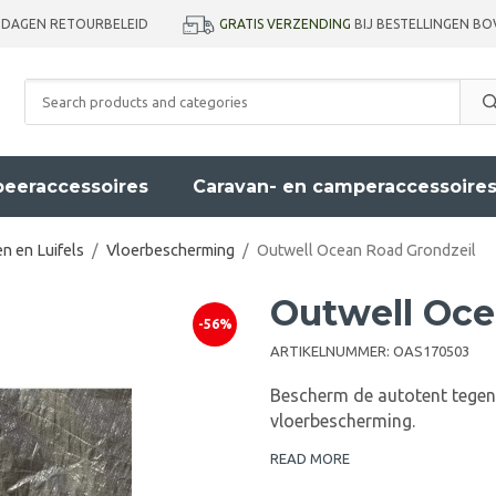
GRATIS VERZENDING
BIJ BESTELLINGEN BO
 DAGEN RETOURBELEID
eeraccessoires
Caravan- en camperaccessoire
n en Luifels
/
Vloerbescherming
/
Outwell Ocean Road Grondzeil
Outwell Oce
-56%
ARTIKELNUMMER:
OAS170503
Bescherm de autotent tegen 
vloerbescherming.
READ MORE