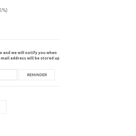
6
%)
w and we will notify you when
-mail address will be stored up
REMINDER