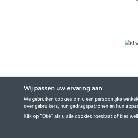
Wij passen uw ervaring aan
We gebruiken cookies om u een persoonlijke winkele
GetCampi
over gebruikers, hun gedragspatronen en hun appar
Kamperen kan een levensstijl zijn of een manier om het gezin sam
Klik op "Oké" als u alle cookies toestaat of kies we
vinden dat kamperen betaalbaar moet zijn voor iedereen, en daaro
elke prijsklasse de beste kampeeruitrustin