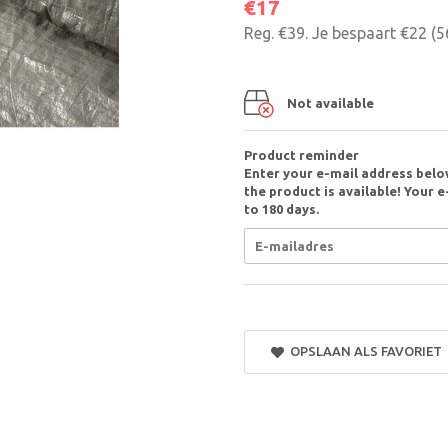
€17
Reg.
€39
. Je bespaart
€22
(
5
Not available
Product reminder
Enter your e-mail address belo
the product is available! Your e
to 180 days.
OPSLAAN ALS FAVORIET