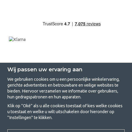
Wij passen uw ervaring aan
We gebruiken cookies om u een persoonlijke winkelervaring,
gerichte advertenties en betrouwbare en veilige websites te
GetCamping.nl - Jouw winkel voor
bieden. Hiervoor verzamelen we informatie over gebruikers,
hun gedragspatronen en hun apparaten.
kamperen en buitenleven
Klik op "Oké" als u alle cookies toestaat of kies welke cookies
Kamperen kan een levensstijl zijn of een manier om het gezin samen te
u toestaat en welke u wilt uitschakelen door hieronder op
brengen voor een gezamenlijk avontuur. Welke categorie je ook kiest,
"Instellingen" te klikken.
bij ons vind je alles wat je nodig hebt aan kampeeraccessoires. Wij
vinden dat kamperen betaalbaar moet zijn voor iedereen, en daarom
bieden wij zeer scherpe prijzen voor familietenten, caravanluifels en alle