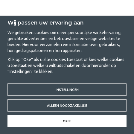
Wij passen uw ervaring aan
We gebruiken cookies om u een persoonlijke winkelervaring,
gerichte advertenties en betrouwbare en veilige websites te
GetCamping.nl - Jouw winkel voor
bieden. Hiervoor verzamelen we informatie over gebruikers,
hun gedragspatronen en hun apparaten.
kamperen en buitenleven
Klik op "Oké" als u alle cookies toestaat of kies welke cookies
Kamperen kan een levensstijl zijn of een manier om het gezin samen te
u toestaat en welke u wilt uitschakelen door hieronder op
brengen voor een gezamenlijk avontuur. Welke categorie je ook kiest,
"Instellingen" te klikken.
bij ons vind je alles wat je nodig hebt aan kampeeraccessoires. Wij
vinden dat kamperen betaalbaar moet zijn voor iedereen, en daarom
bieden wij zeer scherpe prijzen voor familietenten, caravanluifels en alle
andere uitrusting voor kamperen en buitenleven. Ons doel is om in elke
INSTELLINGEN
prijsklasse de beste kampeeruitrusting te leveren wat betreft kwaliteit
en functionaliteit. Neem gerust contact met ons op als je iets mist of
ALLEEN NOODZAKELIJKE
meer wilt weten.
© 2020 GetCamping. All rights reserved.
OKEE