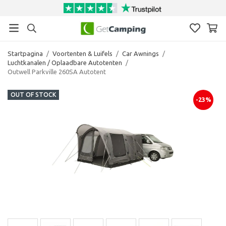
Startpagina
/
Voortenten & Luifels
/
Car Awnings
/
Luchtkanalen / Oplaadbare Autotenten
/
Outwell Parkville 260SA Autotent
OUT OF STOCK
-23%