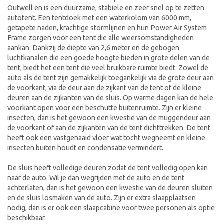
Outwell en is een duurzame, stabiele en zeer snel op te zetten
autotent. Een tentdoek met een waterkolom van 6000 mm,
getapete naden, krachtige stormlijnen en hun Power Air System
Frame zorgen voor een tent die alle weersomstandigheden
aankan. Dankzij de diepte van 2,6 meter en de gebogen
luchtkanalen die een goede hoogte bieden in grote delen van de
tent, biedt het een tent die veel bruikbare ruimte biedt. Zowel de
auto als de tent zijn gemakkelijk toegankelijk via de grote deur aan
de voorkant, via de deur aan de zijkant van de tent of de kleine
deuren aan de zijkanten van de sluis. Op warme dagen kan de hele
voorkant open voor een beschutte buitenruimte. Zijn er kleine
insecten, dan is het gewoon een kwestie van de muggendeur aan
de voorkant of aan de zijkanten van de tent dichttrekken. De tent
heeft ook een vastgenaaid vloer wat tocht wegneemt en kleine
insecten buiten houdt en condensatie vermindert.
De sluis heeft volledige deuren zodat de tent volledig open kan
naar de auto. Wil je dan wegrijden met de auto en de tent
achterlaten, dan is het gewoon een kwestie van de deuren sluiten
en de sluis losmaken van de auto. Zijn er extra slaapplaatsen
nodig, dan is er ook een slaapcabine voor twee personen als optie
beschikbaar.